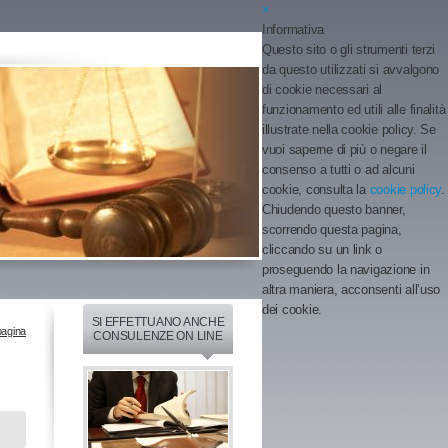
×
Informativa
Questo sito o gli strumenti terzi
da questo utilizzati si avvalgono
di cookie necessari al
funzionamento ed utili alle finalità
illustrate nella cookie policy. Se
vuoi saperne di più o negare il
consenso a tutti o ad alcuni
cookie, consulta la
cookie policy
.
Chiudendo questo banner,
scorrendo questa pagina,
cliccando su un link o
proseguendo la navigazione in
altra maniera, acconsenti all’uso
dei cookie.
SI EFFETTUANO ANCHE
pagina
CONSULENZE ON LINE