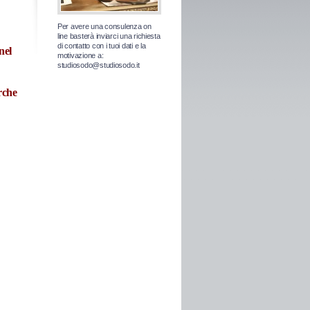
Per avere una consulenza on
line basterà inviarci una richiesta
di contatto con i tuoi dati e la
nel
motivazione a:
studiosodo@studiosodo.it
rche